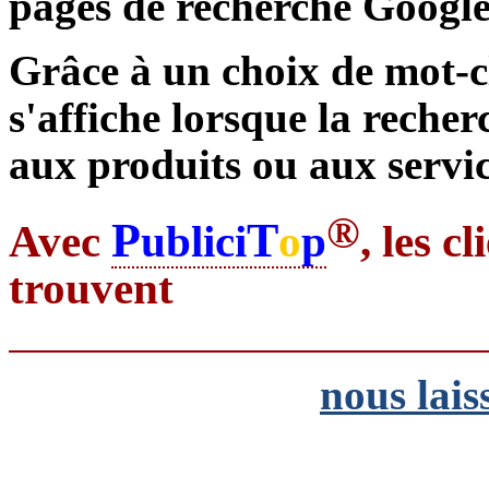
pages de recherche Google
Grâce à un choix de mot-c
s'affiche lorsque la reche
aux produits ou aux servic
®
P
T
Avec
ublici
o
p
, les c
trouvent
nous lais